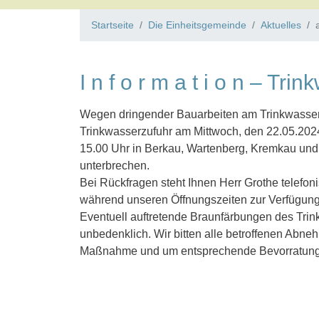
Startseite
Die Einheitsgemeinde
Aktuelles
I n f o r m a t i o n – Tr
Wegen dringender Bauarbeiten am Trinkwasserne
Trinkwasserzufuhr am Mittwoch, den 22.05.2024 
15.00 Uhr in Berkau, Wartenberg, Kremkau und
unterbrechen.
Bei Rückfragen steht Ihnen Herr Grothe telefon
während unseren Öffnungszeiten zur Verfügung
Eventuell auftretende Braunfärbungen des Trin
unbedenklich. Wir bitten alle betroffenen Abne
Maßnahme und um entsprechende Bevorratung 