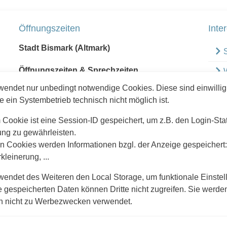
Öffnungszeiten
Inte
Stadt Bismark (Altmark)
S
Öffnungszeiten & Sprechzeiten
ndet nur unbedingt notwendige Cookies. Diese sind einwilligu
Montag
nach Vereinbarung
e ein Systembetrieb technisch nicht möglich ist.
 Cookie ist eine Session-ID gespeichert, um z.B. den Login-Sta
Dienstag
09:00 - 12:00 Uhr
zung zu gewährleisten.
13:00 - 18:00 Uhr
n Cookies werden Informationen bzgl. der Anzeige gespeichert:
B
kleinerung, ...
Mittwoch
geschlossen
R
ndet des Weiteren den Local Storage, um funktionale Einstel
e gespeicherten Daten können Dritte nicht zugreifen. Sie werden 
Donnerstag
09:00 - 12:00 Uhr
h nicht zu Werbezwecken verwendet.
13:00 - 16:00 Uhr