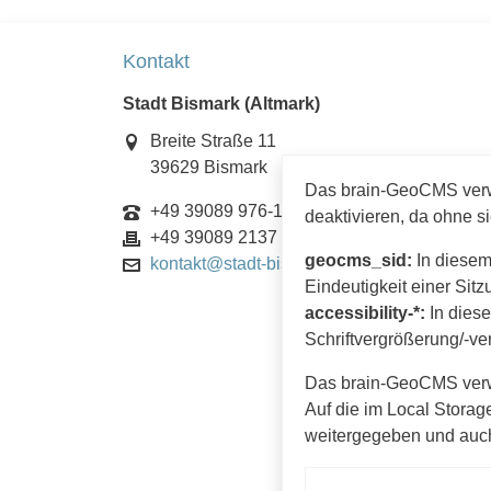
Kontakt
Stadt Bismark (Altmark)
Breite Straße 11
39629 Bismark
Das brain-GeoCMS verwe
+49 39089 976-10
deaktivieren, da ohne si
+49 39089 2137
geocms_sid:
In diesem
kontakt@stadt-bismark.de
Eindeutigkeit einer Sit
accessibility-*:
In diese
Schriftvergrößerung/-ver
Das brain-GeoCMS verwe
Auf die im Local Storag
weitergegeben und auc