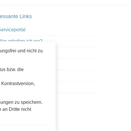
ressante Links
erviceportal
Was erledige ich wo?
ngsfrei und nicht zu
Satzungen
Veranstaltungen
tus bzw. die
Firmen
 Kontrastversion,
ürgerinfoportal
atsinfoportal
lungen zu speichern.
an Dritte nicht